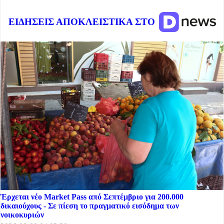
ΕΙΔΗΣΕΙΣ ΑΠΟΚΛΕΙΣΤΙΚΑ ΣΤΟ
Έρχεται νέο Market Pass από Σεπτέμβριο για 200.000
δικαιούχους - Σε πίεση το πραγματικό εισόδημα των
νοικοκυριών