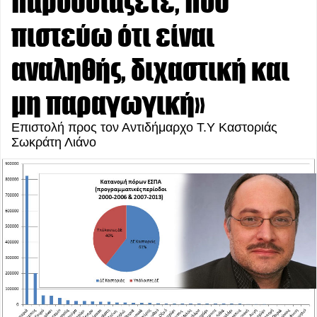
παρουσιάζετε, που
πιστεύω ότι είναι
αναληθής, διχαστική και
μη παραγωγική»
Επιστολή προς τον Αντιδήμαρχο Τ.Υ Καστοριάς
Σωκράτη Λιάνο