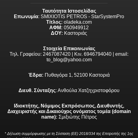
Ταυτότητα Ιστοσελίδας
Επωνυμία
: SMIXIOTIS PETROS - StarSystemPro
Τίτλος:
oladeka.com
ΑΦΜ:
050949912
ΔΟΥ:
Καστοριάς
Στοιχεία Επικοινωνίας
Τηλ. Γραφείου: 2467087420 | Κιν. 6946794040 | email:
to_blog@yahoo.com
Έδρα:
Πυθαγόρα 1, 52100 Καστοριά
Διευθ. Σύνταξης
: Ανθούλα Χατζηχριστοφόρου
Ιδιοκτήτης, Νόμιμος Εκπρόσωπος, Διευθυντής,
Διαχειριστής και Δικαιούχος ονόματος τομέα (domain
name):
Σμιξιώτης Πέτρος
* Δήλωση συμμόρφωσης με τη Σύσταση (ΕΕ) 2018/334 της Επιτροπής της 1ης