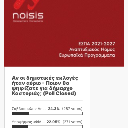
Αν οι δημοτικές εκλογές
ήταν αύριο - Ποιον θα
ψηφίζατε για δήμαρχο
Καστοριάς; (Poll Closed)
Σαββόπουλος Δημήτρης
24.3%
(287 votes)
Υποψήφιος «ΦΙΛΙΚΗ ΕΤΑΙΡΕΙΑ»
22.95%
(271 votes)