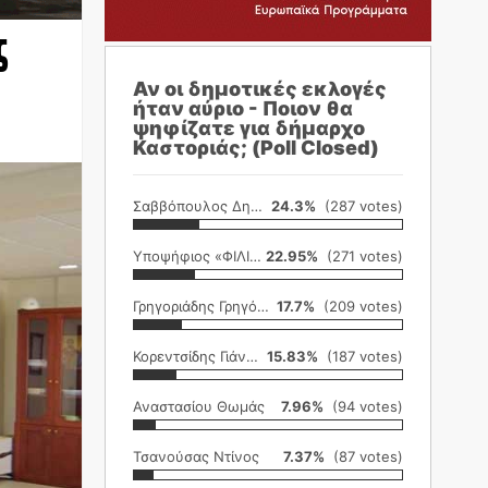
ς
Αν οι δημοτικές εκλογές
ήταν αύριο - Ποιον θα
ψηφίζατε για δήμαρχο
Καστοριάς; (Poll Closed)
Σαββόπουλος Δημήτρης
24.3%
(287 votes)
Υποψήφιος «ΦΙΛΙΚΗ ΕΤΑΙΡΕΙΑ»
22.95%
(271 votes)
Γρηγοριάδης Γρηγόρης
17.7%
(209 votes)
Κορεντσίδης Γιάννης
15.83%
(187 votes)
Αναστασίου Θωμάς
7.96%
(94 votes)
Τσανούσας Ντίνος
7.37%
(87 votes)