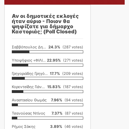
Αν οι δημοτικές εκλογές
ήταν αύριο - Ποιον θα
ψηφίζατε για δήμαρχο
Καστοριάς; (Poll Closed)
Σαββόπουλος Δημήτρης
24.3%
(287 votes)
Υποψήφιος «ΦΙΛΙΚΗ ΕΤΑΙΡΕΙΑ»
22.95%
(271 votes)
Γρηγοριάδης Γρηγόρης
17.7%
(209 votes)
Κορεντσίδης Γιάννης
15.83%
(187 votes)
Αναστασίου Θωμάς
7.96%
(94 votes)
Τσανούσας Ντίνος
7.37%
(87 votes)
Ρήμος Σάκης
3.89%
(46 votes)