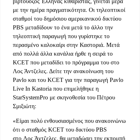
βιρτουόζος Έλληνας κιθαρίστας, γίνεται μέρα
με την ημέρα πραγματικότητα. Οι τηλεοπτικοί
σταθμοί του δημόσιου αμερικανικού δικτύου
PBS μεταδίδουν το ένα μετά το άλλο την
τηλεοπτική παραγωγή που γυρίστηκε το
περασμένο καλοκαίρι στην Καστοριά. Μετά
από πολλά άλλα κανάλια ήρθε η σειρά το
KCET που μεταδίδει το πρόγραμμα του στο
Λος Άντζελες. Δείτε την ανακοίνωση του
Pavlo και του KCET για την παραγωγή Pavlo
Live In Kastoria που επιμελήθηκε η
StarSystemPro με σκηνοθεσία του Πέτρου
Σμιξιώτη:
«Είμαι πολύ ενθουσιασμένος που ανακοινώνω
ότι ο σταθμός KCET του δικτύου PBS
στο Λος Άντζελες, θα μεταδώσει την εκπομπή