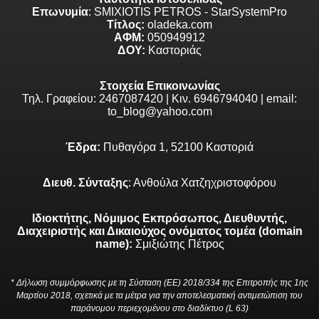
Επωνυμία
: SMIXIOTIS PETROS - StarSystemPro
Τίτλος:
oladeka.com
ΑΦΜ:
050949912
ΔΟΥ:
Καστοριάς
Στοιχεία Επικοινωνίας
Τηλ. Γραφείου: 2467087420 | Κιν. 6946794040 | email:
to_blog@yahoo.com
Έδρα:
Πυθαγόρα 1, 52100 Καστοριά
Διευθ. Σύνταξης
: Ανθούλα Χατζηχριστοφόρου
Ιδιοκτήτης, Νόμιμος Εκπρόσωπος, Διευθυντής,
Διαχειριστής και Δικαιούχος ονόματος τομέα (domain
name):
Σμιξιώτης Πέτρος
* Δήλωση συμμόρφωσης με τη Σύσταση (ΕΕ) 2018/334 της Επιτροπής της 1ης
Μαρτίου 2018, σχετικά με τα μέτρα για την αποτελεσματική αντιμετώπιση του
παράνομου περιεχομένου στο διαδίκτυο (L 63)