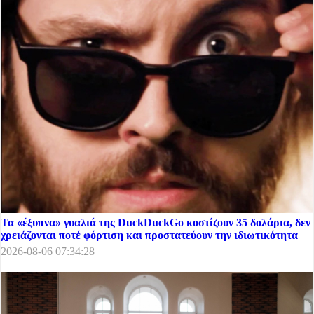
Τα «έξυπνα» γυαλιά της DuckDuckGo κοστίζουν 35 δολάρια, δεν
χρειάζονται ποτέ φόρτιση και προστατεύουν την ιδιωτικότητα
2026-08-06 07:34:28