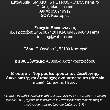
Επωνυμία
: SMIXIOTIS PETROS - StarSystemPro
Τίτλος:
oladeka.com
ΑΦΜ:
050949912
ΔΟΥ:
Καστοριάς
Στοιχεία Επικοινωνίας
Τηλ. Γραφείου: 2467087420 | Κιν. 6946794040 | email:
to_blog@yahoo.com
Έδρα:
Πυθαγόρα 1, 52100 Καστοριά
Διευθ. Σύνταξης
: Ανθούλα Χατζηχριστοφόρου
Ιδιοκτήτης, Νόμιμος Εκπρόσωπος, Διευθυντής,
Διαχειριστής και Δικαιούχος ονόματος τομέα (domain
name):
Σμιξιώτης Πέτρος
* Δήλωση συμμόρφωσης με τη Σύσταση (ΕΕ) 2018/334 της Επιτροπής της 1ης
Μαρτίου 2018, σχετικά με τα μέτρα για την αποτελεσματική αντιμετώπιση του
παράνομου περιεχομένου στο διαδίκτυο (L 63)