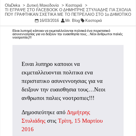
OlaDeka
Δυτική Μακεδονία
Καστοριά
ΤΙ ΕΓΡΑΨΕ ΣΤΟ FACEBOOK Ο ΔΗΜΗΤΡΗΣ ΣΤΥΛΙΑΔΗΣ ΓΙΑ ΣΧΟΛΙΑ
ΠΟΥ ΓΡΑΦΤΗΚΑΝ ΣΧΕΤΙΚΑ ΜΕ ΤΟ ΠΕΤΡΕΛΑΙΟ ΣΤΟ 1ο ΔΗΜΟΤΙΚΟ
16/03/2016
Mr. Blog
Καστοριά
Είναι λυπηρό κάποιοι να εκμεταλλεύονται πολιτικά ένα περιστατικό
ασυνεννοησίας για να δείξουν την ευαισθησία τους…Νέοι άνθρωποι παλιές
νοοτροπίες!!!
Ειναι λυπηρο καποιοι να
εκμεταλλευονται πολιτικα ενα
περιστατικο ασυνεννοησιας για να
δειξουν την ευαισθησια τους…Νεοι
ανθρωποι παλιες νοοτροπιες!!!
Δημοσιεύτηκε από
Δημήτρης
Στυλιάδης
στις
Τρίτη, 15 Μαρτίου
2016