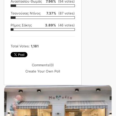
Αναστασίου Θωμάς
7.96%
(94 votes)
Τσανούσας Ντίνος
7.37%
(87 votes)
Ρήμος Σάκης
3.89%
(46 votes)
Total Votes:
1,181
Comments
(0)
Create Your Own Poll