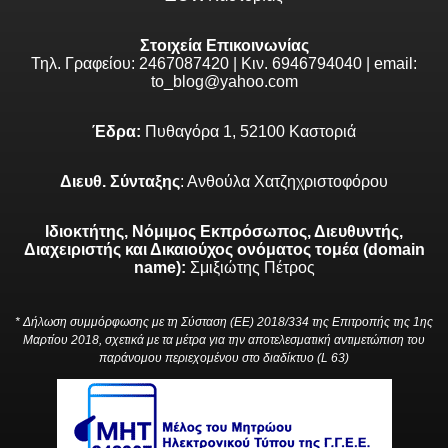
Στοιχεία Επικοινωνίας
Τηλ. Γραφείου: 2467087420 | Κιν. 6946794040 | email:
to_blog@yahoo.com
Έδρα:
Πυθαγόρα 1, 52100 Καστοριά
Διευθ. Σύνταξης
: Ανθούλα Χατζηχριστοφόρου
Ιδιοκτήτης, Νόμιμος Εκπρόσωπος, Διευθυντής,
Διαχειριστής και Δικαιούχος ονόματος τομέα (domain
name):
Σμιξιώτης Πέτρος
* Δήλωση συμμόρφωσης με τη Σύσταση (ΕΕ) 2018/334 της Επιτροπής της 1ης
Μαρτίου 2018, σχετικά με τα μέτρα για την αποτελεσματική αντιμετώπιση του
παράνομου περιεχομένου στο διαδίκτυο (L 63)