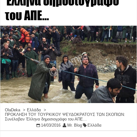
Έλληνα δημοσιογράφο
του ΑΠΕ…
OlaDeka
Ελλάδα
ΠΡΟΚΛΗΣΗ ΤΟΥ ΤΟΥΡΚΙΚΟΥ ΨΕΥΔΟΚΡΑΤΟΥΣ ΤΩΝ ΣΚΟΠΙΩΝ:
Συνέλαβαν Έλληνα δημοσιογράφο του ΑΠΕ…
14/03/2016
Mr. Blog
Ελλάδα