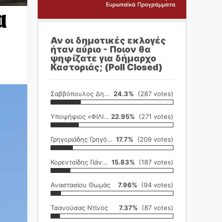
α
Αν οι δημοτικές εκλογές
ήταν αύριο - Ποιον θα
ψηφίζατε για δήμαρχο
Καστοριάς; (Poll Closed)
Σαββόπουλος Δημήτρης
24.3%
(287 votes)
Υποψήφιος «ΦΙΛΙΚΗ ΕΤΑΙΡΕΙΑ»
22.95%
(271 votes)
Γρηγοριάδης Γρηγόρης
17.7%
(209 votes)
Κορεντσίδης Γιάννης
15.83%
(187 votes)
Αναστασίου Θωμάς
7.96%
(94 votes)
Τσανούσας Ντίνος
7.37%
(87 votes)