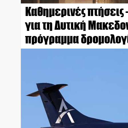
Καθημερινές πτήσεις 
για τη Δυτική Μακεδο
πρόγραμμα δρομολογίω