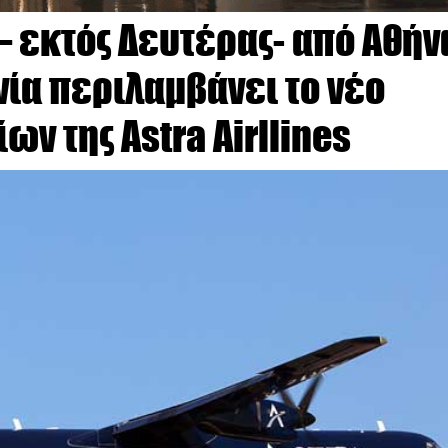
– εκτός Δευτέρας- από Αθήν
νία περιλαμβάνει το νέο
ν της Astra Airllines