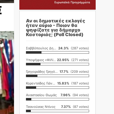
Σ
Αν οι δημοτικές εκλογές
ήταν αύριο - Ποιον θα
ψηφίζατε για δήμαρχο
Καστοριάς; (Poll Closed)
Σαββόπουλος Δημήτρης
24.3%
(287 votes)
Υποψήφιος «ΦΙΛΙΚΗ ΕΤΑΙΡΕΙΑ»
22.95%
(271 votes)
Γρηγοριάδης Γρηγόρης
17.7%
(209 votes)
Κορεντσίδης Γιάννης
15.83%
(187 votes)
Αναστασίου Θωμάς
7.96%
(94 votes)
Τσανούσας Ντίνος
7.37%
(87 votes)