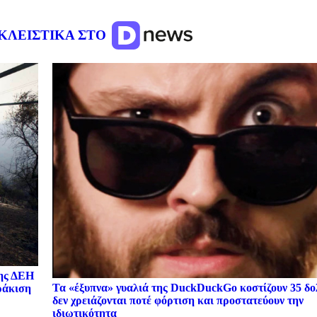
ΚΛΕΙΣΤΙΚΑ ΣΤΟ
της ΔΕΗ
Τα «έξυπνα» γυαλιά της DuckDuckGo κοστίζουν 35 δο
ωράκιση
δεν χρειάζονται ποτέ φόρτιση και προστατεύουν την
ιδιωτικότητα