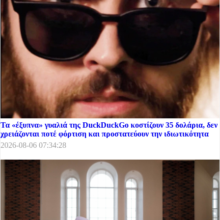
Τα «έξυπνα» γυαλιά της DuckDuckGo κοστίζουν 35 δολάρια, δεν
χρειάζονται ποτέ φόρτιση και προστατεύουν την ιδιωτικότητα
2026-08-06 07:34:28