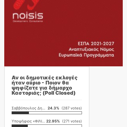
Αν οι δημοτικές εκλογές
ήταν αύριο - Ποιον θα
ψηφίζατε για δήμαρχο
Καστοριάς; (Poll Closed)
Σαββόπουλος Δημήτρης
24.3%
(287 votes)
Υποψήφιος «ΦΙΛΙΚΗ ΕΤΑΙΡΕΙΑ»
22.95%
(271 votes)