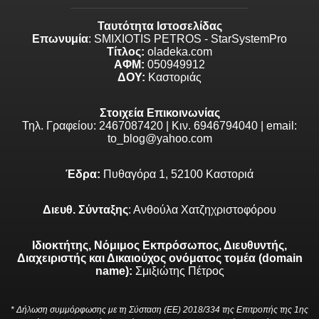
Ταυτότητα Ιστοσελίδας
Επωνυμία
: SMIXIOTIS PETROS - StarSystemPro
Τίτλος:
oladeka.com
ΑΦΜ:
050949912
ΔΟΥ:
Καστοριάς
Στοιχεία Επικοινωνίας
Τηλ. Γραφείου: 2467087420 | Κιν. 6946794040 | email:
to_blog@yahoo.com
Έδρα:
Πυθαγόρα 1, 52100 Καστοριά
Διευθ. Σύνταξης
: Ανθούλα Χατζηχριστοφόρου
Ιδιοκτήτης, Νόμιμος Εκπρόσωπος, Διευθυντής,
Διαχειριστής και Δικαιούχος ονόματος τομέα (domain
name):
Σμιξιώτης Πέτρος
* Δήλωση συμμόρφωσης με τη Σύσταση (ΕΕ) 2018/334 της Επιτροπής της 1ης