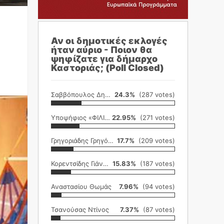
Αν οι δημοτικές εκλογές
ήταν αύριο - Ποιον θα
ψηφίζατε για δήμαρχο
Καστοριάς; (Poll Closed)
Σαββόπουλος Δημήτρης
24.3%
(287 votes)
Υποψήφιος «ΦΙΛΙΚΗ ΕΤΑΙΡΕΙΑ»
22.95%
(271 votes)
Γρηγοριάδης Γρηγόρης
17.7%
(209 votes)
Κορεντσίδης Γιάννης
15.83%
(187 votes)
Αναστασίου Θωμάς
7.96%
(94 votes)
Τσανούσας Ντίνος
7.37%
(87 votes)