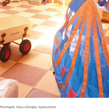
ς Καστοριάς λόγω έλλειψης προσωπικού