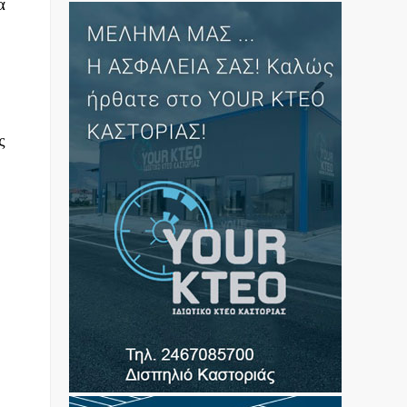
α
ς
ο