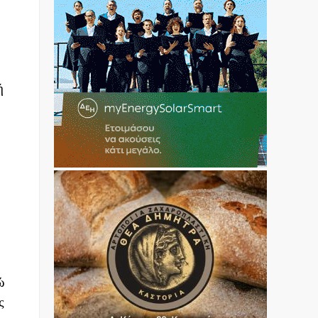
ή
ώ
ς