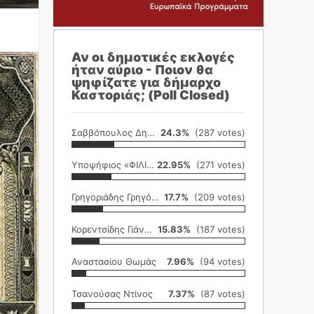
Αν οι δημοτικές εκλογές
ήταν αύριο - Ποιον θα
ψηφίζατε για δήμαρχο
Καστοριάς; (Poll Closed)
Σαββόπουλος Δημήτρης
24.3%
(287 votes)
Υποψήφιος «ΦΙΛΙΚΗ ΕΤΑΙΡΕΙΑ»
22.95%
(271 votes)
Γρηγοριάδης Γρηγόρης
17.7%
(209 votes)
Κορεντσίδης Γιάννης
15.83%
(187 votes)
Αναστασίου Θωμάς
7.96%
(94 votes)
Τσανούσας Ντίνος
7.37%
(87 votes)