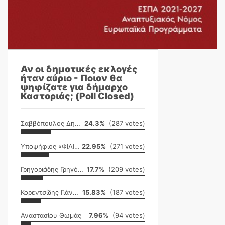
Αν οι δημοτικές εκλογές
ήταν αύριο - Ποιον θα
ψηφίζατε για δήμαρχο
Καστοριάς; (Poll Closed)
Σαββόπουλος Δημήτρης
24.3%
(287 votes)
Υποψήφιος «ΦΙΛΙΚΗ ΕΤΑΙΡΕΙΑ»
22.95%
(271 votes)
Γρηγοριάδης Γρηγόρης
17.7%
(209 votes)
Κορεντσίδης Γιάννης
15.83%
(187 votes)
Αναστασίου Θωμάς
7.96%
(94 votes)