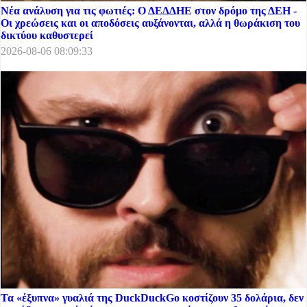
Νέα ανάλυση για τις φωτιές: Ο ΔΕΔΔΗΕ στον δρόμο της ΔΕΗ -
Οι χρεώσεις και οι αποδόσεις αυξάνονται, αλλά η θωράκιση του
δικτύου καθυστερεί
2026-08-06 08:09:33
Τα «έξυπνα» γυαλιά της DuckDuckGo κοστίζουν 35 δολάρια, δεν