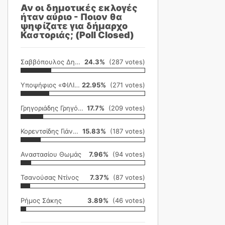
Αν οι δημοτικές εκλογές
ήταν αύριο - Ποιον θα
ψηφίζατε για δήμαρχο
Καστοριάς; (Poll Closed)
Σαββόπουλος Δημήτρης
24.3%
(287 votes)
Υποψήφιος «ΦΙΛΙΚΗ ΕΤΑΙΡΕΙΑ»
22.95%
(271 votes)
Γρηγοριάδης Γρηγόρης
17.7%
(209 votes)
Κορεντσίδης Γιάννης
15.83%
(187 votes)
Αναστασίου Θωμάς
7.96%
(94 votes)
Τσανούσας Ντίνος
7.37%
(87 votes)
Ρήμος Σάκης
3.89%
(46 votes)