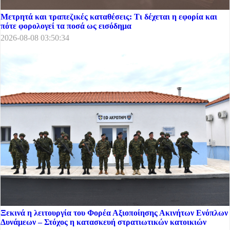
Μετρητά και τραπεζικές καταθέσεις: Τι δέχεται η εφορία και
πότε φορολογεί τα ποσά ως εισόδημα
2026-08-08 03:50:34
Ξεκινά η λειτουργία του Φορέα Αξιοποίησης Ακινήτων Ενόπλων
Δυνάμεων – Στόχος η κατασκευή στρατιωτικών κατοικιών