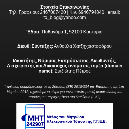
Στοιχεία Επικοινωνίας
Τηλ. Γραφείου: 2467087420 | Κιν. 6946794040 | email:
to_blog@yahoo.com
Έδρα:
Πυθαγόρα 1, 52100 Καστοριά
Διευθ. Σύνταξης
: Ανθούλα Χατζηχριστοφόρου
Ιδιοκτήτης, Νόμιμος Εκπρόσωπος, Διευθυντής,
Διαχειριστής και Δικαιούχος ονόματος τομέα (domain
name):
Σμιξιώτης Πέτρος
* Δήλωση συμμόρφωσης με τη Σύσταση (ΕΕ) 2018/334 της Επιτροπής της 1ης
Μαρτίου 2018, σχετικά με τα μέτρα για την αποτελεσματική αντιμετώπιση του
παράνομου περιεχομένου στο διαδίκτυο (L 63)