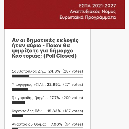
Αν οι δημοτικές εκλογές
ήταν αύριο - Ποιον θα
ψηφίζατε για δήμαρχο
Καστοριάς; (Poll Closed)
Σαββόπουλος Δημήτρης
24.3%
(287 votes)
Υποψήφιος «ΦΙΛΙΚΗ ΕΤΑΙΡΕΙΑ»
22.95%
(271 votes)
Γρηγοριάδης Γρηγόρης
17.7%
(209 votes)
Κορεντσίδης Γιάννης
15.83%
(187 votes)
Αναστασίου Θωμάς
7.96%
(94 votes)