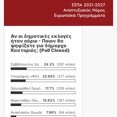
Αν οι δημοτικές εκλογές
ήταν αύριο - Ποιον θα
ψηφίζατε για δήμαρχο
Καστοριάς; (Poll Closed)
Σαββόπουλος Δημήτρης
24.3%
(287 votes)
Υποψήφιος «ΦΙΛΙΚΗ ΕΤΑΙΡΕΙΑ»
22.95%
(271 votes)
Γρηγοριάδης Γρηγόρης
17.7%
(209 votes)
Κορεντσίδης Γιάννης
15.83%
(187 votes)
Αναστασίου Θωμάς
7.96%
(94 votes)