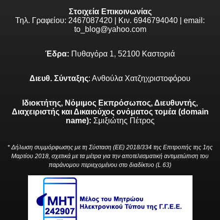
Στοιχεία Επικοινωνίας
Τηλ. Γραφείου: 2467087420 | Κιν. 6946794040 | email:
to_blog@yahoo.com
Έδρα:
Πυθαγόρα 1, 52100 Καστοριά
Διευθ. Σύνταξης
: Ανθούλα Χατζηχριστοφόρου
Ιδιοκτήτης, Νόμιμος Εκπρόσωπος, Διευθυντής,
Διαχειριστής και Δικαιούχος ονόματος τομέα (domain
name):
Σμιξιώτης Πέτρος
* Δήλωση συμμόρφωσης με τη Σύσταση (ΕΕ) 2018/334 της Επιτροπής της 1ης
Μαρτίου 2018, σχετικά με τα μέτρα για την αποτελεσματική αντιμετώπιση του
παράνομου περιεχομένου στο διαδίκτυο (L 63)