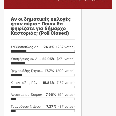
Αν οι δημοτικές εκλογές
ήταν αύριο - Ποιον θα
ψηφίζατε για δήμαρχο
Καστοριάς; (Poll Closed)
Σαββόπουλος Δημήτρης
24.3%
(287 votes)
Υποψήφιος «ΦΙΛΙΚΗ ΕΤΑΙΡΕΙΑ»
22.95%
(271 votes)
Γρηγοριάδης Γρηγόρης
17.7%
(209 votes)
Κορεντσίδης Γιάννης
15.83%
(187 votes)
Αναστασίου Θωμάς
7.96%
(94 votes)
Τσανούσας Ντίνος
7.37%
(87 votes)