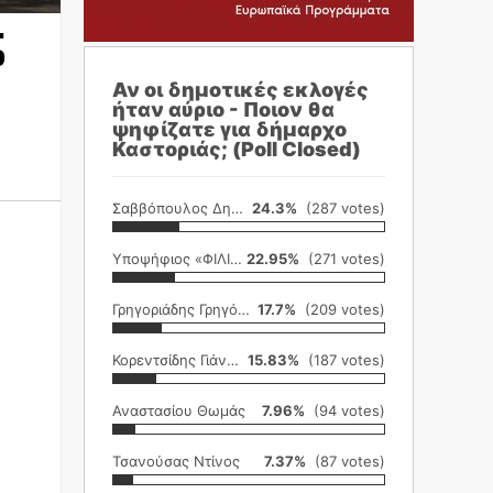
ς
Αν οι δημοτικές εκλογές
ήταν αύριο - Ποιον θα
ψηφίζατε για δήμαρχο
Καστοριάς; (Poll Closed)
Σαββόπουλος Δημήτρης
24.3%
(287 votes)
Υποψήφιος «ΦΙΛΙΚΗ ΕΤΑΙΡΕΙΑ»
22.95%
(271 votes)
Γρηγοριάδης Γρηγόρης
17.7%
(209 votes)
Κορεντσίδης Γιάννης
15.83%
(187 votes)
Αναστασίου Θωμάς
7.96%
(94 votes)
Τσανούσας Ντίνος
7.37%
(87 votes)