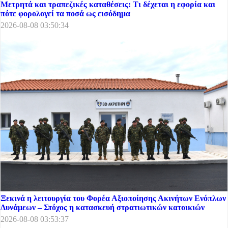
Μετρητά και τραπεζικές καταθέσεις: Τι δέχεται η εφορία και
πότε φορολογεί τα ποσά ως εισόδημα
2026-08-08 03:50:34
Ξεκινά η λειτουργία του Φορέα Αξιοποίησης Ακινήτων Ενόπλων
Δυνάμεων – Στόχος η κατασκευή στρατιωτικών κατοικιών
2026-08-08 03:53:37