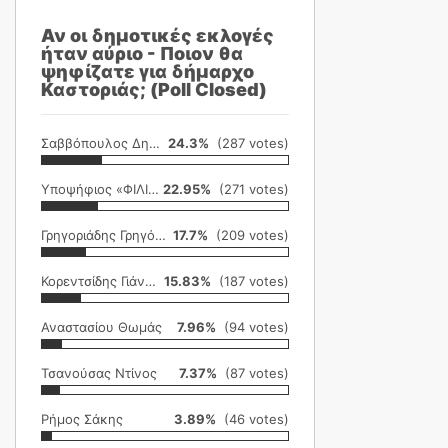
Αν οι δημοτικές εκλογές
ήταν αύριο - Ποιον θα
ψηφίζατε για δήμαρχο
Καστοριάς; (Poll Closed)
Σαββόπουλος Δημήτρης
24.3%
(287 votes)
Υποψήφιος «ΦΙΛΙΚΗ ΕΤΑΙΡΕΙΑ»
22.95%
(271 votes)
Γρηγοριάδης Γρηγόρης
17.7%
(209 votes)
Κορεντσίδης Γιάννης
15.83%
(187 votes)
Αναστασίου Θωμάς
7.96%
(94 votes)
Τσανούσας Ντίνος
7.37%
(87 votes)
Ρήμος Σάκης
3.89%
(46 votes)