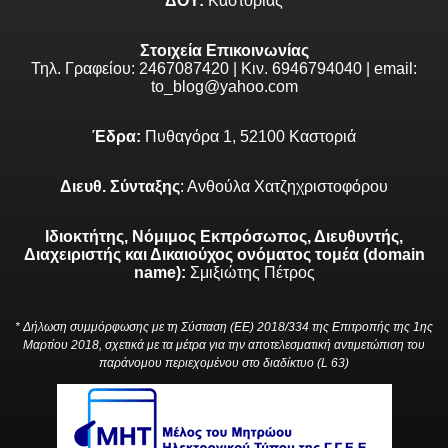
ΔΟΥ:
Καστοριάς
Στοιχεία Επικοινωνίας
Τηλ. Γραφείου: 2467087420 | Κιν. 6946794040 | email:
to_blog@yahoo.com
Έδρα:
Πυθαγόρα 1, 52100 Καστοριά
Διευθ. Σύνταξης
: Ανθούλα Χατζηχριστοφόρου
Ιδιοκτήτης, Νόμιμος Εκπρόσωπος, Διευθυντής,
Διαχειριστής και Δικαιούχος ονόματος τομέα (domain
name):
Σμιξιώτης Πέτρος
* Δήλωση συμμόρφωσης με τη Σύσταση (ΕΕ) 2018/334 της Επιτροπής της 1ης
Μαρτίου 2018, σχετικά με τα μέτρα για την αποτελεσματική αντιμετώπιση του
παράνομου περιεχομένου στο διαδίκτυο (L 63)