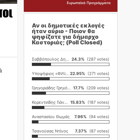
ποι
Αν οι δημοτικές εκλογές
ήταν αύριο - Ποιον θα
ψηφίζατε για δήμαρχο
Καστοριάς; (Poll Closed)
Σαββόπουλος Δημήτρης
24.3%
(287 votes)
ά
Υποψήφιος «ΦΙΛΙΚΗ ΕΤΑΙΡΕΙΑ»
22.95%
(271 votes)
Γρηγοριάδης Γρηγόρης
17.7%
(209 votes)
Κορεντσίδης Γιάννης
15.83%
(187 votes)
Αναστασίου Θωμάς
7.96%
(94 votes)
Τσανούσας Ντίνος
7.37%
(87 votes)