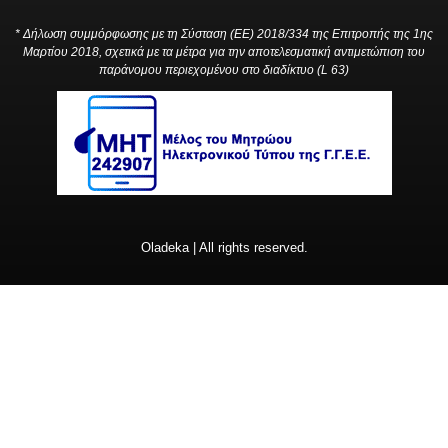
* Δήλωση συμμόρφωσης με τη Σύσταση (ΕΕ) 2018/334 της Επιτροπής της 1ης
Μαρτίου 2018, σχετικά με τα μέτρα για την αποτελεσματική αντιμετώπιση του
παράνομου περιεχομένου στο διαδίκτυο (L 63)
Oladeka | All rights reserved.