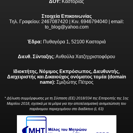
ΔΟΥ:
Καστοριάς
Στοιχεία Επικοινωνίας
Τηλ. Γραφείου: 2467087420 | Κιν. 6946794040 | email:
to_blog@yahoo.com
Έδρα:
Πυθαγόρα 1, 52100 Καστοριά
Διευθ. Σύνταξης
: Ανθούλα Χατζηχριστοφόρου
Ιδιοκτήτης, Νόμιμος Εκπρόσωπος, Διευθυντής,
Διαχειριστής και Δικαιούχος ονόματος τομέα (domain
name):
Σμιξιώτης Πέτρος
* Δήλωση συμμόρφωσης με τη Σύσταση (ΕΕ) 2018/334 της Επιτροπής της 1ης
Μαρτίου 2018, σχετικά με τα μέτρα για την αποτελεσματική αντιμετώπιση του
παράνομου περιεχομένου στο διαδίκτυο (L 63)