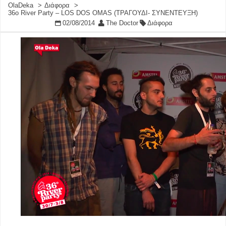
OlaDeka
Διάφορα
36ο River Party – LOS DOS OMAS (ΤΡΑΓΟΥΔΙ- ΣΥΝΕΝΤΕΥΞΗ)
02/08/2014
The Doctor
Διάφορα