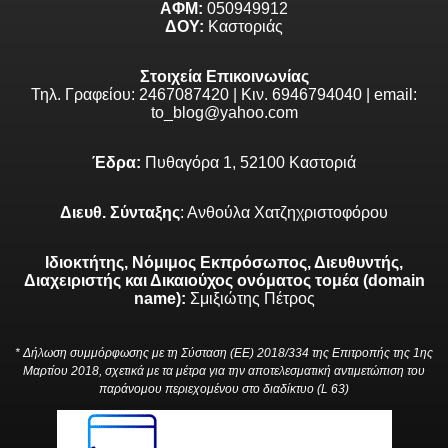
ΑΦΜ:
050949912
ΔΟΥ:
Καστοριάς
Στοιχεία Επικοινωνίας
Τηλ. Γραφείου: 2467087420 | Κιν. 6946794040 | email:
to_blog@yahoo.com
Έδρα:
Πυθαγόρα 1, 52100 Καστοριά
Διευθ. Σύνταξης
: Ανθούλα Χατζηχριστοφόρου
Ιδιοκτήτης, Νόμιμος Εκπρόσωπος, Διευθυντής,
Διαχειριστής και Δικαιούχος ονόματος τομέα (domain
name):
Σμιξιώτης Πέτρος
* Δήλωση συμμόρφωσης με τη Σύσταση (ΕΕ) 2018/334 της Επιτροπής της 1ης
Μαρτίου 2018, σχετικά με τα μέτρα για την αποτελεσματική αντιμετώπιση του
παράνομου περιεχομένου στο διαδίκτυο (L 63)