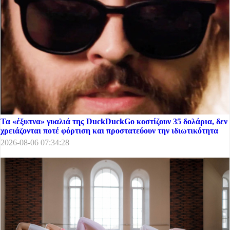
Τα «έξυπνα» γυαλιά της DuckDuckGo κοστίζουν 35 δολάρια, δεν
χρειάζονται ποτέ φόρτιση και προστατεύουν την ιδιωτικότητα
2026-08-06 07:34:28