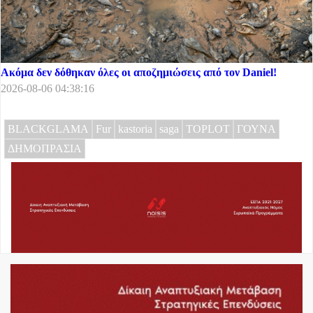
Ακόμα δεν δόθηκαν όλες οι αποζημιώσεις από τον Daniel!
2026-08-06 04:38:16
BLACKGLAMA
Fur
kastoria
saga
TOPLOT
ΓΟΥΝΑ
ΔΗΜΟΠΡΑΣΙΑ