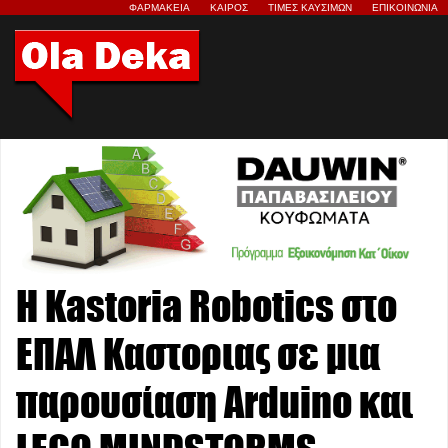
ΦΑΡΜΑΚΕΙΑ
ΚΑΙΡΟΣ
ΤΙΜΕΣ ΚΑΥΣΙΜΩΝ
ΕΠΙΚΟΙΝΩΝΙΑ
H Kastoria Robotics στο
ΕΠΑΛ Καστοριας σε μια
παρουσίαση Αrduino και