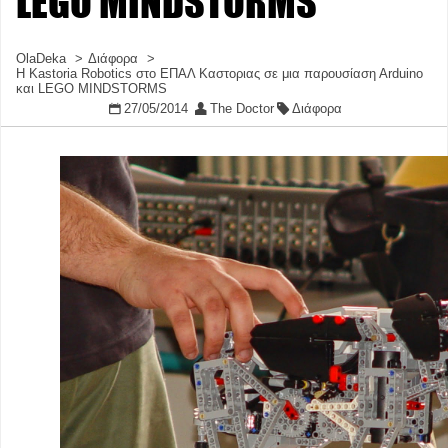
LEGO MINDSTORMS
OlaDeka
Διάφορα
H Kastoria Robotics στο ΕΠΑΛ Καστοριας σε μια παρουσίαση Αrduino
και LEGO MINDSTORMS
27/05/2014
The Doctor
Διάφορα