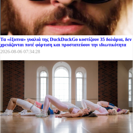
Τα «έξυπνα» γυαλιά της DuckDuckGo κοστίζουν 35 δολάρια, δεν
χρειάζονται ποτέ φόρτιση και προστατεύουν την ιδιωτικότητα
2026-08-06 07:34:28