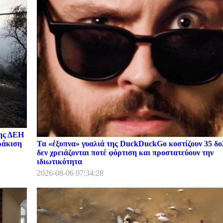
της ΔΕΗ
Τα «έξυπνα» γυαλιά της DuckDuckGo κοστίζουν 35 δο
ωράκιση
δεν χρειάζονται ποτέ φόρτιση και προστατεύουν την
ιδιωτικότητα
2026-08-06 07:34:28