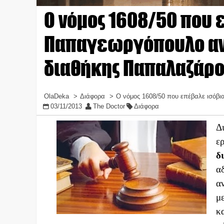
Ο νόμος 1608/50 που 
Παπαγεωργόπουλο αν
διαθήκης Παπαλαζάρ
OlaDeka
Διάφορα
Ο νόμος 1608/50 που επέβαλε ισόβ
03/11/2013
The Doctor
Διάφορα
Δ
ε
δ
α
α
μ
κ