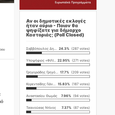
Αν οι δημοτικές εκλογές
ήταν αύριο - Ποιον θα
ψηφίζατε για δήμαρχο
Καστοριάς; (Poll Closed)
Σαββόπουλος Δημήτρης
24.3%
(287 votes)
ρου
Υποψήφιος «ΦΙΛΙΚΗ ΕΤΑΙΡΕΙΑ»
22.95%
(271 votes)
Γρηγοριάδης Γρηγόρης
17.7%
(209 votes)
Κορεντσίδης Γιάννης
15.83%
(187 votes)
ά
Αναστασίου Θωμάς
7.96%
(94 votes)
μό
Τσανούσας Ντίνος
7.37%
(87 votes)