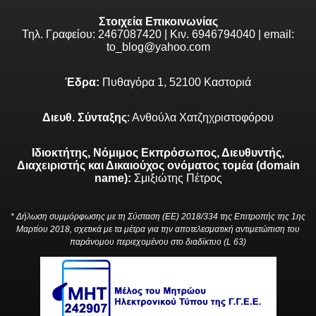
Στοιχεία Επικοινωνίας
Τηλ. Γραφείου: 2467087420 | Κιν. 6946794040 | email:
to_blog@yahoo.com
Έδρα:
Πυθαγόρα 1, 52100 Καστοριά
Διευθ. Σύνταξης
: Ανθούλα Χατζηχριστοφόρου
Ιδιοκτήτης, Νόμιμος Εκπρόσωπος, Διευθυντής,
Διαχειριστής και Δικαιούχος ονόματος τομέα (domain
name):
Σμιξιώτης Πέτρος
* Δήλωση συμμόρφωσης με τη Σύσταση (ΕΕ) 2018/334 της Επιτροπής της 1ης
Μαρτίου 2018, σχετικά με τα μέτρα για την αποτελεσματική αντιμετώπιση του
παράνομου περιεχομένου στο διαδίκτυο (L 63)