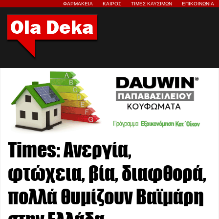
ΦΑΡΜΑΚΕΙΑ
ΚΑΙΡΟΣ
ΤΙΜΕΣ ΚΑΥΣΙΜΩΝ
ΕΠΙΚΟΙΝΩΝΙΑ
Times: Ανεργία,
φτώχεια, βία, διαφθορά,
πολλά θυμίζουν Βαϊμάρη