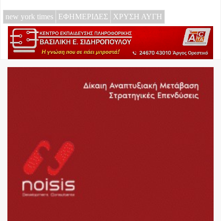
new york times
ΕΦΗΜΕΡΙΔΕΣ
ΧΡΥΣΗ ΑΥΓΗ