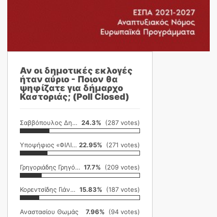
Αν οι δημοτικές εκλογές
ήταν αύριο - Ποιον θα
ψηφίζατε για δήμαρχο
Καστοριάς; (Poll Closed)
Σαββόπουλος Δημήτρης
24.3%
(287 votes)
Υποψήφιος «ΦΙΛΙΚΗ ΕΤΑΙΡΕΙΑ»
22.95%
(271 votes)
Γρηγοριάδης Γρηγόρης
17.7%
(209 votes)
Κορεντσίδης Γιάννης
15.83%
(187 votes)
Αναστασίου Θωμάς
7.96%
(94 votes)