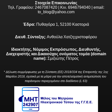
Στοιχεία Επικοινωνίας
Τηλ. Γραφείου: 2467087420 | Κιν. 6946794040 | email:
to_blog@yahoo.com
Έδρα:
Πυθαγόρα 1, 52100 Καστοριά
Διευθ. Σύνταξης
: Ανθούλα Χατζηχριστοφόρου
Ιδιοκτήτης, Νόμιμος Εκπρόσωπος, Διευθυντής,
Διαχειριστής και Δικαιούχος ονόματος τομέα (domain
name):
Σμιξιώτης Πέτρος
* Δήλωση συμμόρφωσης με τη Σύσταση (ΕΕ) 2018/334 της Επιτροπής της 1ης
Μαρτίου 2018, σχετικά με τα μέτρα για την αποτελεσματική αντιμετώπιση του
παράνομου περιεχομένου στο διαδίκτυο (L 63)