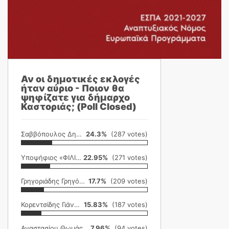
Αν οι δημοτικές εκλογές
ήταν αύριο - Ποιον θα
ψηφίζατε για δήμαρχο
Καστοριάς; (Poll Closed)
Σαββόπουλος Δημήτρης
24.3%
(287 votes)
Υποψήφιος «ΦΙΛΙΚΗ ΕΤΑΙΡΕΙΑ»
22.95%
(271 votes)
Γρηγοριάδης Γρηγόρης
17.7%
(209 votes)
Κορεντσίδης Γιάννης
15.83%
(187 votes)
Αναστασίου Θωμάς
7.96%
(94 votes)