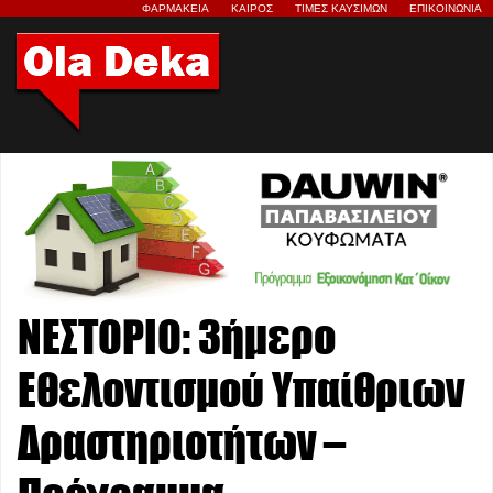
ΦΑΡΜΑΚΕΙΑ
ΚΑΙΡΟΣ
ΤΙΜΕΣ ΚΑΥΣΙΜΩΝ
ΕΠΙΚΟΙΝΩΝΙΑ
ΝΕΣΤΟΡΙΟ: 3ήμερο
Εθελοντισμού Υπαίθριων
Δραστηριοτήτων –