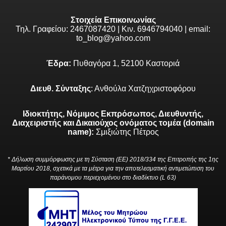
Στοιχεία Επικοινωνίας
Τηλ. Γραφείου: 2467087420 | Κιν. 6946794040 | email:
to_blog@yahoo.com
Έδρα:
Πυθαγόρα 1, 52100 Καστοριά
Διευθ. Σύνταξης
: Ανθούλα Χατζηχριστοφόρου
Ιδιοκτήτης, Νόμιμος Εκπρόσωπος, Διευθυντής,
Διαχειριστής και Δικαιούχος ονόματος τομέα (domain
name):
Σμιξιώτης Πέτρος
* Δήλωση συμμόρφωσης με τη Σύσταση (ΕΕ) 2018/334 της Επιτροπής της 1ης
Μαρτίου 2018, σχετικά με τα μέτρα για την αποτελεσματική αντιμετώπιση του
παράνομου περιεχομένου στο διαδίκτυο (L 63)