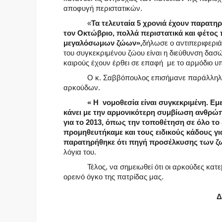
αποφυγή περιστατικών.
«
Τα τελευταία 5 χρονιά έχουν παρατηρ
τον Οκτώβριο, πολλά περιστατικά και φέτος
μεγαλόσωμων ζώων»,
δήλωσε ο αντιπεριφεριά
του συγκεκριμένου ζώου είναι η διεύθυνση δασώ
καιρούς έχουν έρθει σε επαφή με το αρμόδιο υπ
Ο κ. Σαββόπουλος επισήμανε παράλληλα ότι
αρκούδων.
« Η νομοθεσία είναι συγκεκριμένη. Ε
κάνει με την αρμονικότερη συμβίωση ανθρώπου
για το 2013, όπως την τοποθέτηση σε όλο τ
προμηθευτήκαμε και τους ειδικούς κάδους γι
παρατηρήθηκε ότι πηγή προσέλκυσης των ζωών
λόγια του.
Τέλος, να σημειωθεί ότι οι αρκούδες κατεβα
ορεινό όγκο της πατρίδας μας.
Δ