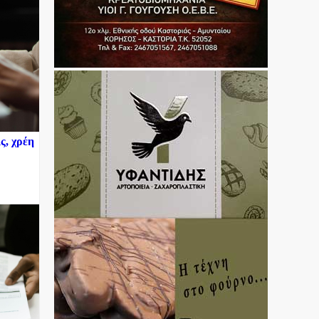
ς, χρέη