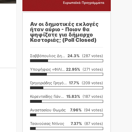
Αν οι δημοτικές εκλογές
ήταν αύριο - Ποιον θα
ψηφίζατε για δήμαρχο
Καστοριάς; (Poll Closed)
Σαββόπουλος Δημήτρης
24.3%
(287 votes)
Υποψήφιος «ΦΙΛΙΚΗ ΕΤΑΙΡΕΙΑ»
22.95%
(271 votes)
Γρηγοριάδης Γρηγόρης
17.7%
(209 votes)
Κορεντσίδης Γιάννης
15.83%
(187 votes)
Αναστασίου Θωμάς
7.96%
(94 votes)
Τσανούσας Ντίνος
7.37%
(87 votes)