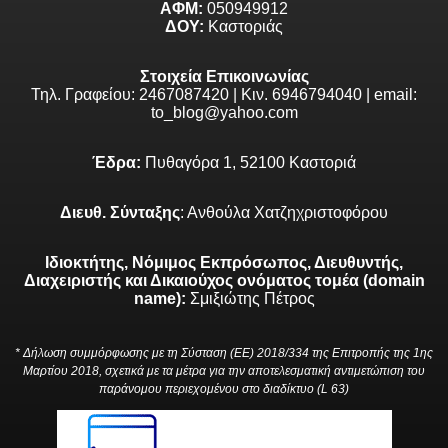
ΑΦΜ:
050949912
ΔΟΥ:
Καστοριάς
Στοιχεία Επικοινωνίας
Τηλ. Γραφείου: 2467087420 | Κιν. 6946794040 | email:
to_blog@yahoo.com
Έδρα:
Πυθαγόρα 1, 52100 Καστοριά
Διευθ. Σύνταξης
: Ανθούλα Χατζηχριστοφόρου
Ιδιοκτήτης, Νόμιμος Εκπρόσωπος, Διευθυντής,
Διαχειριστής και Δικαιούχος ονόματος τομέα (domain
name):
Σμιξιώτης Πέτρος
* Δήλωση συμμόρφωσης με τη Σύσταση (ΕΕ) 2018/334 της Επιτροπής της 1ης
Μαρτίου 2018, σχετικά με τα μέτρα για την αποτελεσματική αντιμετώπιση του
παράνομου περιεχομένου στο διαδίκτυο (L 63)