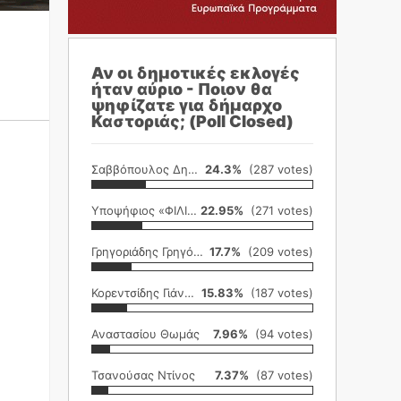
Αν οι δημοτικές εκλογές
ήταν αύριο - Ποιον θα
ψηφίζατε για δήμαρχο
Καστοριάς; (Poll Closed)
Σαββόπουλος Δημήτρης
24.3%
(287 votes)
Υποψήφιος «ΦΙΛΙΚΗ ΕΤΑΙΡΕΙΑ»
22.95%
(271 votes)
Γρηγοριάδης Γρηγόρης
17.7%
(209 votes)
Κορεντσίδης Γιάννης
15.83%
(187 votes)
Αναστασίου Θωμάς
7.96%
(94 votes)
Τσανούσας Ντίνος
7.37%
(87 votes)