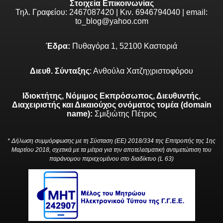
Στοιχεία Επικοινωνίας
Τηλ. Γραφείου: 2467087420 | Κιν. 6946794040 | email:
to_blog@yahoo.com
Έδρα:
Πυθαγόρα 1, 52100 Καστοριά
Διευθ. Σύνταξης
: Ανθούλα Χατζηχριστοφόρου
Ιδιοκτήτης, Νόμιμος Εκπρόσωπος, Διευθυντής,
Διαχειριστής και Δικαιούχος ονόματος τομέα (domain
name):
Σμιξιώτης Πέτρος
* Δήλωση συμμόρφωσης με τη Σύσταση (ΕΕ) 2018/334 της Επιτροπής της 1ης
Μαρτίου 2018, σχετικά με τα μέτρα για την αποτελεσματική αντιμετώπιση του
παράνομου περιεχομένου στο διαδίκτυο (L 63)