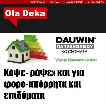
ΦΑΡΜΑΚΕΙΑ
ΚΑΙΡΟΣ
ΤΙΜΕΣ ΚΑΥΣΙΜΩΝ
ΕΠΙΚΟΙΝΩΝΙΑ
Κόψε- ράψε» και για
φορο-απόρρητα και
επιδόματα