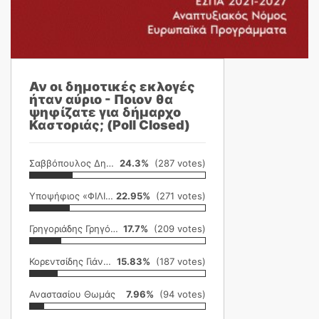
Αν οι δημοτικές εκλογές
ήταν αύριο - Ποιον θα
ψηφίζατε για δήμαρχο
Καστοριάς; (Poll Closed)
Σαββόπουλος Δημήτρης
24.3%
(287 votes)
Υποψήφιος «ΦΙΛΙΚΗ ΕΤΑΙΡΕΙΑ»
22.95%
(271 votes)
Γρηγοριάδης Γρηγόρης
17.7%
(209 votes)
Κορεντσίδης Γιάννης
15.83%
(187 votes)
Αναστασίου Θωμάς
7.96%
(94 votes)