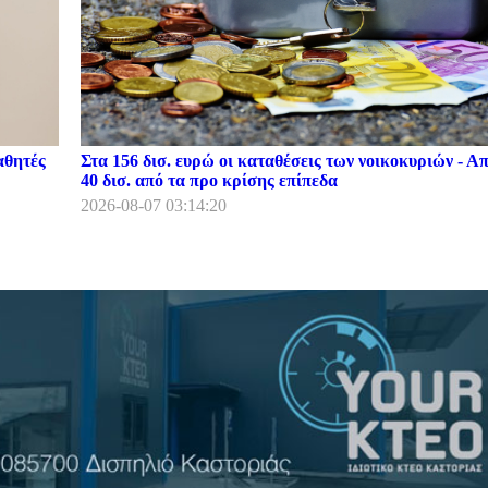
αθητές
Στα 156 δισ. ευρώ οι καταθέσεις των νοικοκυριών - Α
40 δισ. από τα προ κρίσης επίπεδα
2026-08-07 03:14:20