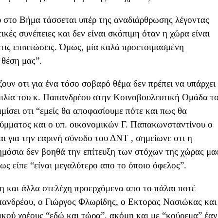
 στο Βήμα τάσσεται υπέρ της αναδιάρθρωσης λέγοντας
κές συνέπειες και δεν είναι σκόπιμη όταν η χώρα είναι
 τις επιπτώσεις. Όμως, μία καλά προετοιμασμένη
 θέση μας”.
ουν οτι για ένα τόσο σοβαρό θέμα δεν πρέπει να υπάρχει
ιλία του κ. Παπανδρέου στην Κοινοβουλευτική Ομάδα τ
ίσει οτι “εμείς θα αποφασίουμε πότε και πως θα
 κύμματος και ο υπ. οικονομικών Γ. Παπακωνσταντίνου ο
ι για την εαρινή σύνοδο του ΔΝΤ , σημείωνε οτι η
ημόσια δεν βοηθά την επίτευξη των στόχων της χώρας μα
πως είπε “είναι μεγαλύτερο απο το όποιο όφελος”.
η και άλλα στελέχη προερχόμενα απο το πάλαι ποτέ
ανδρέου, ο Γιώργος Φλωρίδης, ο Εκτορας Νασιώκας και
ικού χρέους “εδώ και τώρα”, ακόμη και με “κούρεμα” έαν