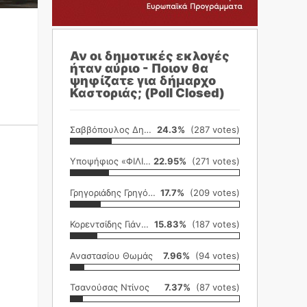
Αν οι δημοτικές εκλογές
ήταν αύριο - Ποιον θα
ψηφίζατε για δήμαρχο
Καστοριάς; (Poll Closed)
Σαββόπουλος Δημήτρης
24.3%
(287 votes)
Υποψήφιος «ΦΙΛΙΚΗ ΕΤΑΙΡΕΙΑ»
22.95%
(271 votes)
Γρηγοριάδης Γρηγόρης
17.7%
(209 votes)
Κορεντσίδης Γιάννης
15.83%
(187 votes)
Αναστασίου Θωμάς
7.96%
(94 votes)
Τσανούσας Ντίνος
7.37%
(87 votes)