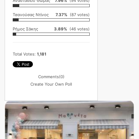
Αναστασίου Θωμάς
7.96%
(94 votes)
Τσανούσας Ντίνος
7.37%
(87 votes)
Ρήμος Σάκης
3.89%
(46 votes)
Total Votes:
1,181
Comments
(0)
Create Your Own Poll