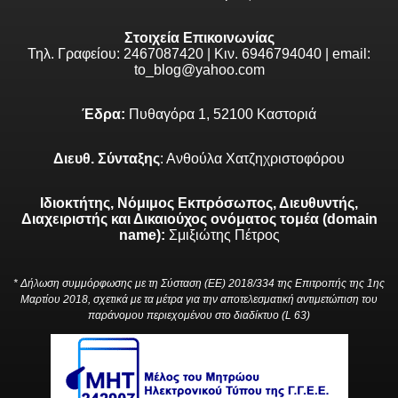
Στοιχεία Επικοινωνίας
Τηλ. Γραφείου: 2467087420 | Κιν. 6946794040 | email:
to_blog@yahoo.com
Έδρα:
Πυθαγόρα 1, 52100 Καστοριά
Διευθ. Σύνταξης
: Ανθούλα Χατζηχριστοφόρου
Ιδιοκτήτης, Νόμιμος Εκπρόσωπος, Διευθυντής,
Διαχειριστής και Δικαιούχος ονόματος τομέα (domain
name):
Σμιξιώτης Πέτρος
* Δήλωση συμμόρφωσης με τη Σύσταση (ΕΕ) 2018/334 της Επιτροπής της 1ης
Μαρτίου 2018, σχετικά με τα μέτρα για την αποτελεσματική αντιμετώπιση του
παράνομου περιεχομένου στο διαδίκτυο (L 63)