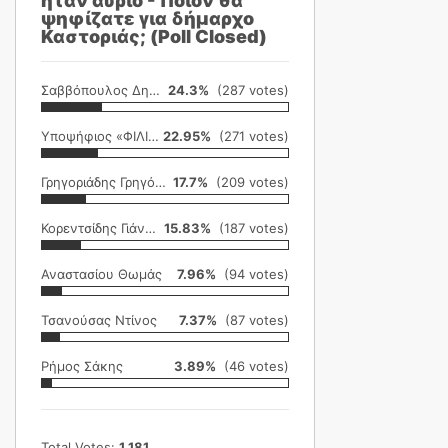
ήταν αύριο - Ποιον θα
ψηφίζατε για δήμαρχο
Καστοριάς; (Poll Closed)
Σαββόπουλος Δημήτρης
24.3%
(287 votes)
Υποψήφιος «ΦΙΛΙΚΗ ΕΤΑΙΡΕΙΑ»
22.95%
(271 votes)
Γρηγοριάδης Γρηγόρης
17.7%
(209 votes)
Κορεντσίδης Γιάννης
15.83%
(187 votes)
Αναστασίου Θωμάς
7.96%
(94 votes)
Τσανούσας Ντίνος
7.37%
(87 votes)
Ρήμος Σάκης
3.89%
(46 votes)
Total Votes:
1,181