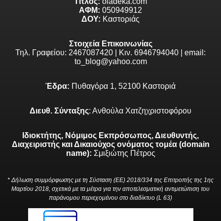
Τίτλος:
oladeka.com
ΑΦΜ:
050949912
ΔΟΥ:
Καστοριάς
Στοιχεία Επικοινωνίας
Τηλ. Γραφείου: 2467087420 | Κιν. 6946794040 | email:
to_blog@yahoo.com
Έδρα:
Πυθαγόρα 1, 52100 Καστοριά
Διευθ. Σύνταξης
: Ανθούλα Χατζηχριστοφόρου
Ιδιοκτήτης, Νόμιμος Εκπρόσωπος, Διευθυντής,
Διαχειριστής και Δικαιούχος ονόματος τομέα (domain
name):
Σμιξιώτης Πέτρος
* Δήλωση συμμόρφωσης με τη Σύσταση (ΕΕ) 2018/334 της Επιτροπής της 1ης
Μαρτίου 2018, σχετικά με τα μέτρα για την αποτελεσματική αντιμετώπιση του
παράνομου περιεχομένου στο διαδίκτυο (L 63)