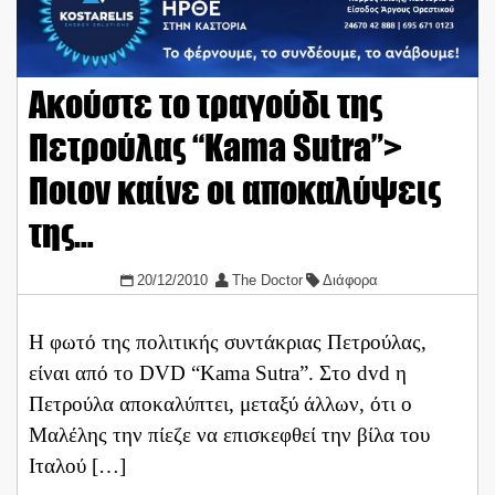
Ακούστε το τραγούδι της
Πετρούλας “Kama Sutra”>
Ποιον καίνε οι αποκαλύψεις
της…
20/12/2010
The Doctor
Διάφορα
H φωτό της πολιτικής συντάκριας Πετρούλας,
είναι από το DVD “Kama Sutra”. Στο dvd η
Πετρούλα αποκαλύπτει, μεταξύ άλλων, ότι ο
Μαλέλης την πίεζε να επισκεφθεί την βίλα του
Ιταλού […]