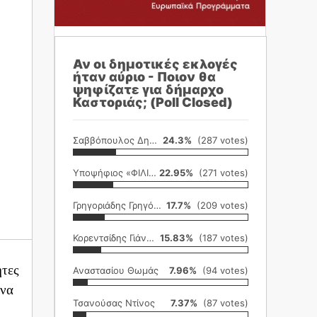
Αν οι δημοτικές εκλογές
ήταν αύριο - Ποιον θα
ψηφίζατε για δήμαρχο
Καστοριάς; (Poll Closed)
Σαββόπουλος Δημήτρης
24.3%
(287 votes)
Υποψήφιος «ΦΙΛΙΚΗ ΕΤΑΙΡΕΙΑ»
22.95%
(271 votes)
Γρηγοριάδης Γρηγόρης
17.7%
(209 votes)
Κορεντσίδης Γιάννης
15.83%
(187 votes)
ητες
Αναστασίου Θωμάς
7.96%
(94 votes)
 να
Τσανούσας Ντίνος
7.37%
(87 votes)