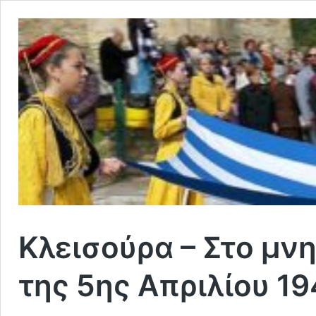
Κλεισούρα – Στο μν
της 5ης Απριλίου 1