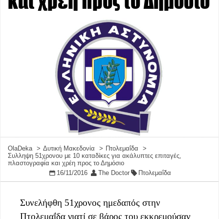
και χρέη προς το Δημόσιο
OlaDeka
Δυτική Μακεδονία
Πτολεμαΐδα
Συλληψη 51χρονου με 10 καταδίκες για ακάλυπτες επιταγές,
πλαστογραφία και χρέη προς το Δημόσιο
16/11/2016
The Doctor
Πτολεμαΐδα
Συνελήφθη 51χρονος ημεδαπός στην
Πτολεμαΐδα γιατί σε βάρος του εκκρεμούσαν