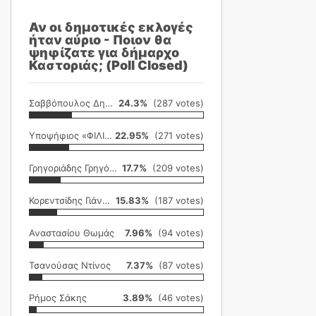
Αν οι δημοτικές εκλογές
ήταν αύριο - Ποιον θα
ψηφίζατε για δήμαρχο
Καστοριάς; (Poll Closed)
Σαββόπουλος Δημήτρης
24.3%
(287 votes)
Υποψήφιος «ΦΙΛΙΚΗ ΕΤΑΙΡΕΙΑ»
22.95%
(271 votes)
Γρηγοριάδης Γρηγόρης
17.7%
(209 votes)
Κορεντσίδης Γιάννης
15.83%
(187 votes)
Αναστασίου Θωμάς
7.96%
(94 votes)
Τσανούσας Ντίνος
7.37%
(87 votes)
Ρήμος Σάκης
3.89%
(46 votes)