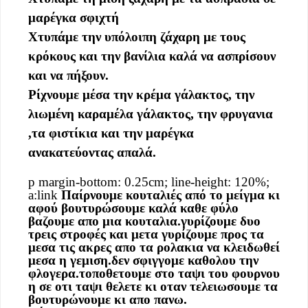
μαρέγκα σφιχτή
Χτυπάμε την υπόλοιπη ζάχαρη με τους
κρόκους και την βανίλια καλά να ασπρίσουν
και να πήξουν.
Ρίχνουμε μέσα την κρέμα γάλακτος, την
λιωμένη καραμέλα γάλακτος, την φρυγανια
,τα φιστίκια και την μαρέγκα
ανακατεύοντας απαλά.
p margin-bottom: 0.25cm; line-height: 120%;
a:link
Παίρνουμε κουταλιές από το μείγμα κι
αφού βουτυρώσουμε καλά καθε φύλο
βαζουμε απο μια κουταλια.γυρίζουμε δυο
τρεις στροφές και μετα γυρίζουμε προς τα
μεσα τις ακρες απο τα ρολακια να κλειδωθεί
μεσα η γεμιση.δεν σφιγγομε καθολου την
φλογερα.τοποθετουμε στο ταψι του φουρνου
η σε οτι ταψι θελετε κι οταν τελειωσουμε τα
βουτυρώνουμε κι απο πανω.