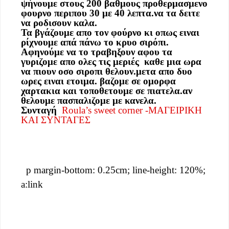
ψήνουμε στους 200 βαθμους προθερμασμενο
φουρνο περιπου 30 με 40 λεπτα.να τα δειτε
να ροδισουν καλα.
Τα βγάζουμε απο τον φούρνο κι οπως ειναι
ρίχνουμε απά πάνω το κρυο σιρόπι.
Αφηνούμε να το τραβηξουν αφου τα
γυριζομε απο ολες τις μεριές καθε μια ωρα
να πιουν οσο σιροπι θελουν.μετα απο δυο
ωρες ειναι ετοιμα. βαζομε σε ομορφα
χαρτακια και τοποθετουμε σε πιατελα.αν
θελουμε πασπαλιζομε με κανελα.
Συνταγή
Roula’s sweet corner -MAΓΕΙΡΙΚΗ
ΚΑΙ ΣΥΝΤΑΓΕΣ
p margin-bottom: 0.25cm; line-height: 120%;
a:link