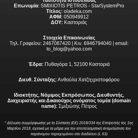
Ταυτότητα Ιστοσελίδας
Επωνυμία
: SMIXIOTIS PETROS - StarSystemPro
Τίτλος:
oladeka.com
ΑΦΜ:
050949912
ΔΟΥ:
Καστοριάς
Στοιχεία Επικοινωνίας
Τηλ. Γραφείου: 2467087420 | Κιν. 6946794040 | email:
to_blog@yahoo.com
Έδρα:
Πυθαγόρα 1, 52100 Καστοριά
Διευθ. Σύνταξης
: Ανθούλα Χατζηχριστοφόρου
Ιδιοκτήτης, Νόμιμος Εκπρόσωπος, Διευθυντής,
Διαχειριστής και Δικαιούχος ονόματος τομέα (domain
name):
Σμιξιώτης Πέτρος
* Δήλωση συμμόρφωσης με τη Σύσταση (ΕΕ) 2018/334 της Επιτροπής της 1ης
Μαρτίου 2018, σχετικά με τα μέτρα για την αποτελεσματική αντιμετώπιση του
παράνομου περιεχομένου στο διαδίκτυο (L 63)